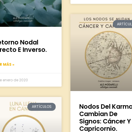
ARTÍCU
etorno Nodal
recto E Inverso.
ER MÁS »
e enero de 2020
Nodos Del Karm
ARTÍCULOS
Cambian De
Signos: Cáncer Y
Capricornio.