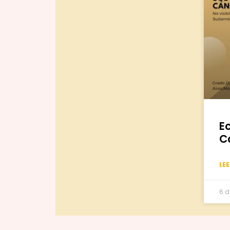
Ec
C
LE
6 d