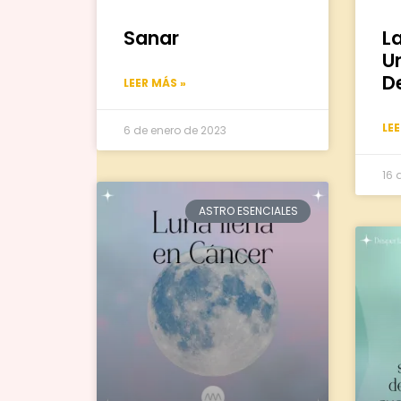
Sanar
L
U
D
LEER MÁS »
LE
6 de enero de 2023
16 
ASTRO ESENCIALES