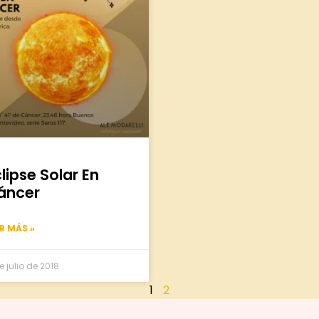
lipse Solar En
áncer
ER MÁS »
e julio de 2018
1
2