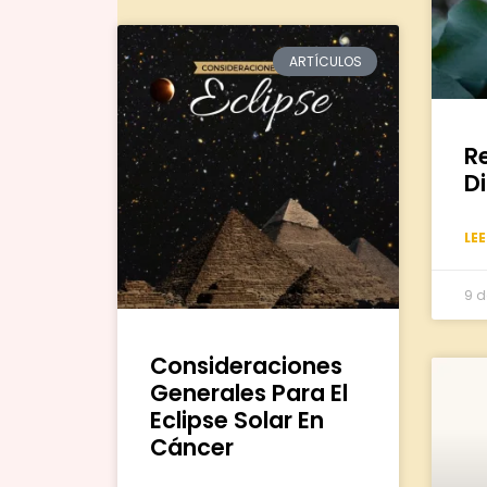
ARTÍCULOS
R
Di
LE
9 d
Consideraciones
Generales Para El
Eclipse Solar En
Cáncer