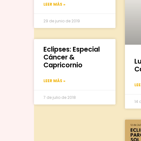
LEER MÁS »
29 de junio de 2019
Eclipses: Especial
Cáncer &
L
Capricornio
C
LEER MÁS »
LE
7 de julio de 2018
14 