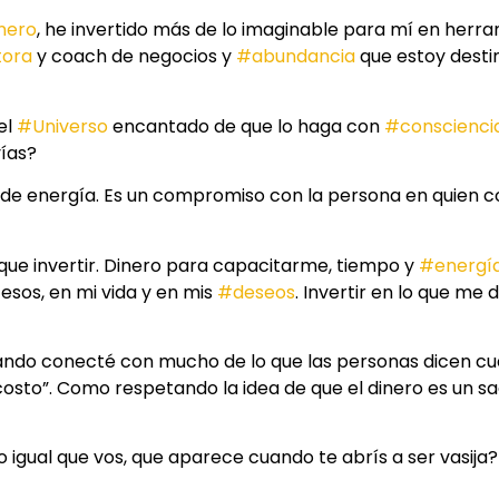
nero
, he invertido más de lo imaginable para mí en herr
ora
y coach de negocios y
#abundancia
que estoy desti
el
#Universo
encantado de que lo haga con
#conscienci
ías?
, de energía. Es un compromiso con la persona en quien c
 que invertir. Dinero para capacitarme, tiempo y
#energí
cesos, en mi vida y en mis
#deseos
. Invertir en lo que me 
ando conecté con mucho de lo que las personas dicen c
costo”. Como respetando la idea de que el dinero es un sac
igual que vos, que aparece cuando te abrís a ser vasija?