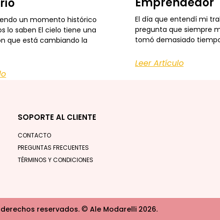
Emprendedor
rio
El día que entendí mi tr
iendo un momento histórico
pregunta que siempre m
s lo saben El cielo tiene una
tomó demasiado tiempo
ón que está cambiando la
Leer Artículo
lo
SOPORTE AL CLIENTE
CONTACTO
PREGUNTAS FRECUENTES
TÉRMINOS Y CONDICIONES
©
 derechos reservados.
Ale Modarelli 2026.