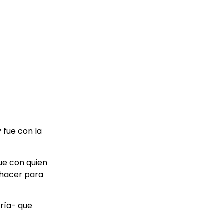
 fue con la
ue con quien
 hacer para
ería- que