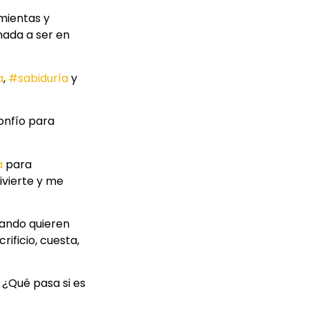
amientas y
nada a ser en
a
,
#sabiduría
y
onfío para
a
para
divierte y me
uando quieren
rificio, cuesta,
 ¿Qué pasa si es