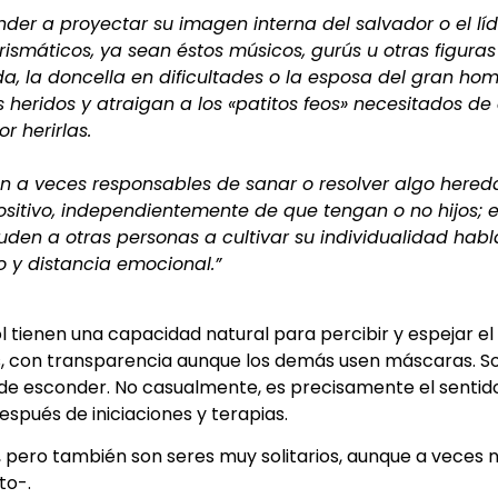
der a proyectar su imagen interna del salvador o el líd
smáticos, ya sean éstos músicos, gurús u otras figuras
da, la doncella en dificultades o la esposa del gran hom
eridos y atraigan a los «patitos feos» necesitados de
r herirlas.
en a veces responsables de sanar o resolver algo here
ositivo, independientemente de que tengan o no hijos; 
yuden a otras personas a cultivar su individualidad hab
 y distancia emocional.”
l tienen una capacidad natural para percibir y espejar el
s, con transparencia aunque los demás usen máscaras. 
de esconder. No casualmente, es precisamente el sentido
spués de iniciaciones y terapias.
 pero también son seres muy solitarios, aunque a veces 
to-.