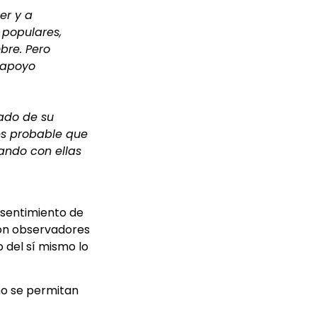
er y a
 populares,
bre. Pero
 apoyo
dado de su
es probable que
lando con ellas
 sentimiento de
Son observadores
 del sí mismo lo
no se permitan