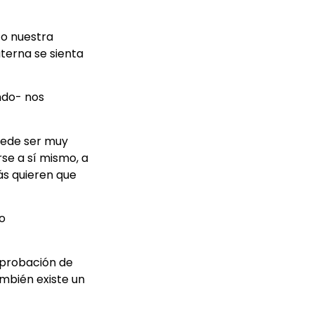
nto nuestra
aterna se sienta
ndo- nos
puede ser muy
se a sí mismo, a
ás quieren que
o
aprobación de
mbién existe un