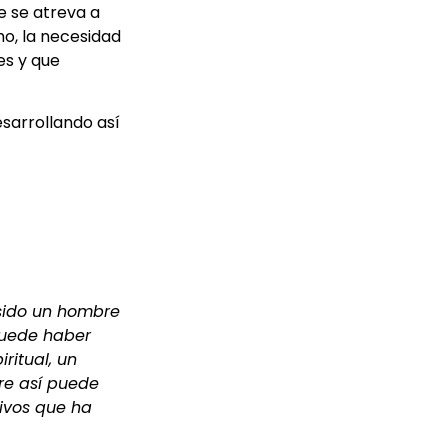
e se atreva a
o, la necesidad
es y que
esarrollando así
 sido un hombre
puede haber
ritual, un
bre así puede
tivos que ha