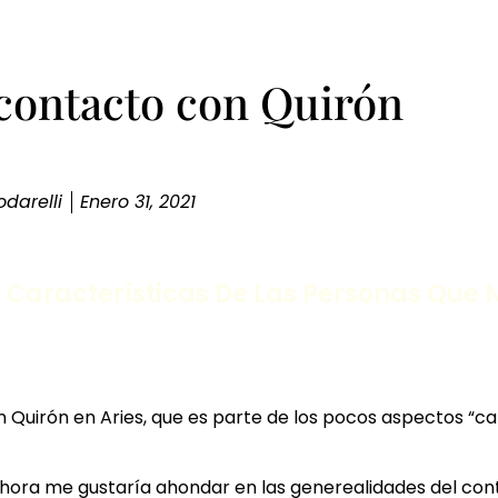
 contacto con Quirón
darelli
Enero 31, 2021
as Características De Las Personas Que
con Quirón en Aries, que es parte de los pocos aspectos “
y ahora me gustaría ahondar en las generealidades del con