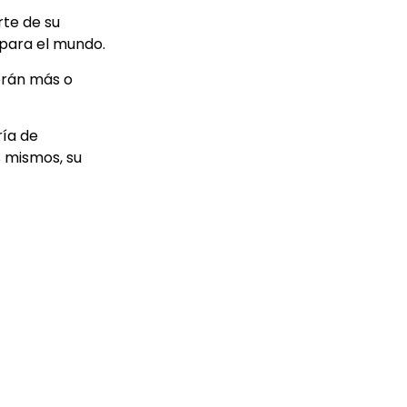
rte de su
 para el mundo.
erán más o
ría de
s mismos, su