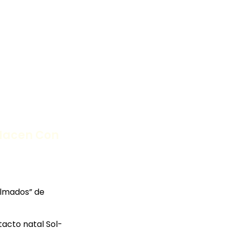
 Nacen Con
calmados” de
tacto natal Sol-