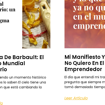
Mi Manifiesto 
a De Barbault: El
No Quiero En E
 Mundial
Emprendedor
rio
El día que entendí mi tr
iendo un momento histórico
pregunta que siempre m
s lo saben El cielo tiene una
tomó demasiado tiempo
ón que está cambiando la
Leer Artículo
lo