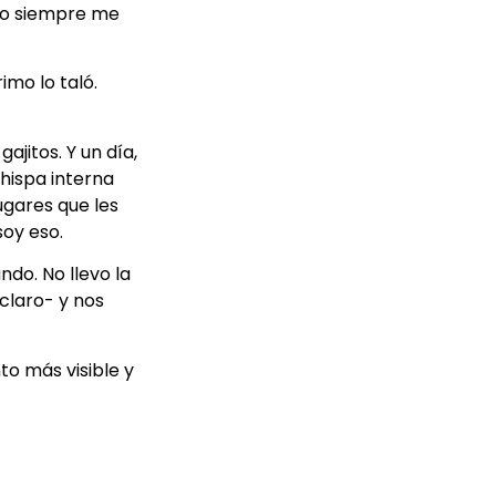
 yo siempre me
imo lo taló.
jitos. Y un día,
hispa interna
ugares que les
oy eso.
do. No llevo la
claro- y nos
to más visible y