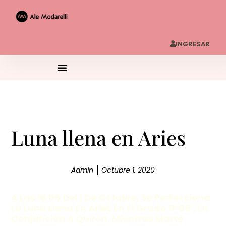
INGRESAR
Luna llena en Aries
Admin
Octubre 1, 2020
A Las 18:05 Del 1 De Octubre, Se Perfecciona
La Luna Llena En Aries En El Grado 9°08', En
Conjunción A Quirón, Mientras Marte