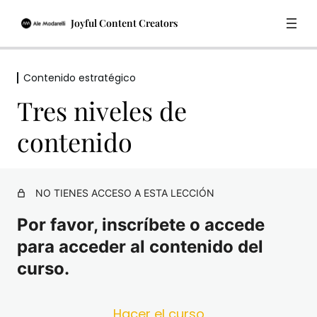
Joyful Content Creators
Contenido estratégico
Recuperar la magia
Tres niveles de
1 lección
Tu cliente
contenido
3 lecciones
Contenido estratégico
Tres niveles de contenido
NO TIENES ACCESO A ESTA LECCIÓN
Secuencia de contenido estratégico por categorías
Por favor, inscríbete o accede
Comunicación
para acceder al contenido del
2 lecciones
curso.
Planificación
1 lección
Tu biblioteca de herramientas
Hacer el curso