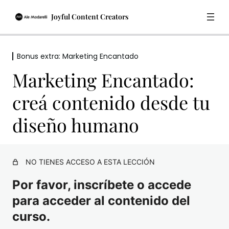
Joyful Content Creators
Bonus extra: Marketing Encantado
Recuperar la magia
Marketing Encantado:
1 lección
Tu cliente
creá contenido desde tu
3 lecciones
Contenido estratégico
diseño humano
2 lecciones
Comunicación
2 lecciones
Planificación
NO TIENES ACCESO A ESTA LECCIÓN
1 lección
Por favor, inscríbete o accede
Tu biblioteca de herramientas
para acceder al contenido del
3 lecciones
Bonus baúl de recursos
curso.