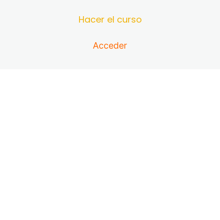
4 lecciones
Bonus extra: Marketing Encantado
Hacer el curso
Marketing Encantado: creá contenido desde tu
diseño humano
Acceder
Bonus: práctica de combinar DH con astrología
Guía de interpretación de tu carta natal astrológica