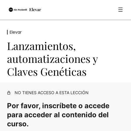
Elevar
Elevar
Elevar
Lanzamientos,
Introducción y trabajo de mentalidad inicial
automatizaciones y
Trabajo de identidad y nicho
Claves Genéticas
Masterclass “Expandir tu Abundancia con tu Diseño
Humano” con Alegría Tosi
Modelo escalable
NO TIENES ACCESO A ESTA LECCIÓN
Ecosistema de ofertas, precios y estrategias de
Por favor, inscríbete o accede
venta
para acceder al contenido del
Encuentro de Brainstorming
curso.
Masterclass de creación de contenido