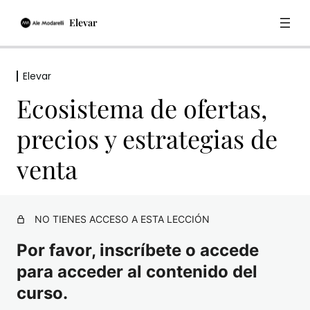
Elevar
Elevar
Elevar
Ecosistema de ofertas,
Introducción y trabajo de mentalidad inicial
precios y estrategias de
Trabajo de identidad y nicho
venta
Masterclass “Expandir tu Abundancia con tu Diseño
Humano” con Alegría Tosi
Modelo escalable
NO TIENES ACCESO A ESTA LECCIÓN
Ecosistema de ofertas, precios y estrategias de
Por favor, inscríbete o accede
venta
para acceder al contenido del
Encuentro de Brainstorming
curso.
Masterclass de creación de contenido