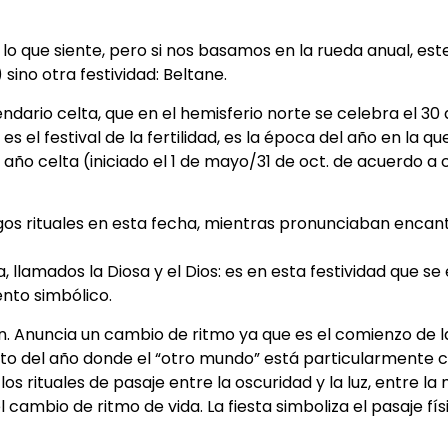
o que siente, pero si nos basamos en la rueda anual, este
ino otra festividad: Beltane.
ario celta, que en el hemisferio norte se celebra el 30 de
el festival de la fertilidad, es la época del año en la qu
l año celta (iniciado el 1 de mayo/31 de oct. de acuerdo a
egos rituales en esta fecha, mientras pronunciaban encan
, llamados la Diosa y el Dios: es en esta festividad que s
ento simbólico.
n. Anuncia un cambio de ritmo ya que es el comienzo de l
 del año donde el “otro mundo” está particularmente ce
os rituales de pasaje entre la oscuridad y la luz, entre la 
l cambio de ritmo de vida. La fiesta simboliza el pasaje físi