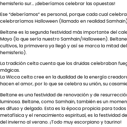
hemisferio sur… ¡deberíamos celebrar las opuestas!
Ese “deberíamos” es personal, porque cada cual celebra l
celebraríamos Halloween (llamado en realidad Samhain) s
Beltane es la segunda festividad más importante del calend
Mayo (lo que sería nuestro Samhain/Halloween). Beltane es 
cultivos, la primavera ya llegó y así se marca la mitad de
hemisferio).
La tradición celta cuenta que los druidas celebraban fu
mágicas.
La Wicca celta cree en la dualidad de la energía creadora
hacen el amor, por lo que se celebra su unión, su casami
Beltane es una festividad de renovación y de resurrecció
luminosa. Beltane, como Samhain, también es un momento
es difuso y delgado. Esta es la época propicia para todos l
metafísica y el renacimiento espiritual, es la festividad de
del invierno al verano. ¡Todo muy escorpiano y taurino!