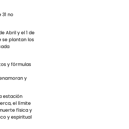
 31 no
 Abril y el 1 de
e se plantan los
 cada
tos y fórmulas
e enamoran y
a estación
rca, el límite
muerte física y
co y espiritual