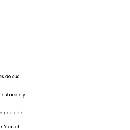
es de sus
 estación y
 Un poco de
. Y en el