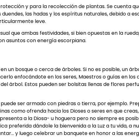
e protección y para la recolección de plantas. Se cuenta q
 duendes, las hadas y los espíritus naturales, debido a e
rticularmente leve.
sual que ambas festividades, si bien opuestas en la rueda
 son asuntos con energía escorpiana.
en un bosque o cerca de árboles. Si no es posible, un ár
acerlo enfocándote en los seres, Maestros o guías en los 
el árbol. Estos pueden ser bolsitas llenas de flores perf
ue puede ser armado con piedras o tierra, por ejemplo. P
osinas como ofrenda hacia los Dioses o seres en que creas
representa a la Diosa- u hoguera pero no siempre es posib
ca preferida dándole la bienvenida a la Luz a tu vida, a n
cantar… y luego celebrar un banquete en honor a las ener