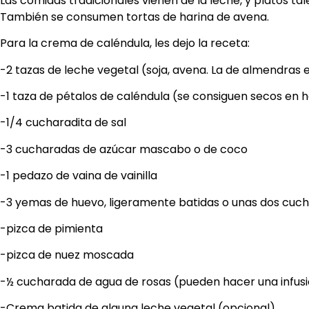
Las comidas tradicionales vienen de la leche, y platos ta
También se consumen tortas de harina de avena.
Para la crema de caléndula, les dejo la receta:
-2 tazas de leche vegetal (soja, avena. La de almendras e
-1 taza de pétalos de caléndula (se consiguen secos en h
-1/4 cucharadita de sal
-3 cucharadas de azúcar mascabo o de coco
-1 pedazo de vaina de vainilla
-3 yemas de huevo, ligeramente batidas o unas dos cuch
-pizca de pimienta
-pizca de nuez moscada
-½ cucharada de agua de rosas (pueden hacer una infusi
-Crema batida de alguna leche vegetal (opcional)