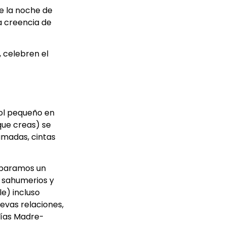
ue la noche de
sa creencia de
, celebren el
bol pequeño en
que creas) se
umadas, cintas
reparamos un
, sahumerios y
le) incluso
uevas relaciones,
gías Madre-