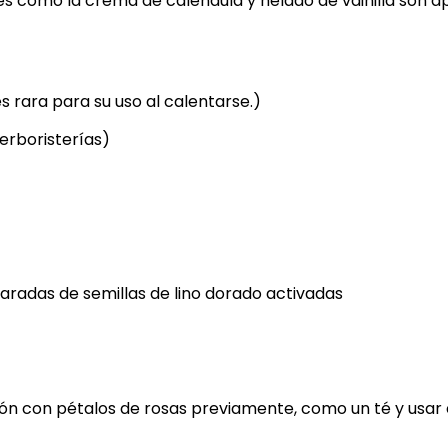
les como la crema de caléndula y helado de vainilla son a
s rara para su uso al calentarse.)
erboristerías)
aradas de semillas de lino dorado activadas
ón con pétalos de rosas previamente, como un té y usar