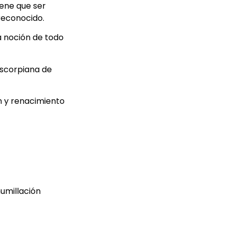
iene que ser
 reconocido.
a noción de todo
escorpiana de
n y renacimiento
humillación