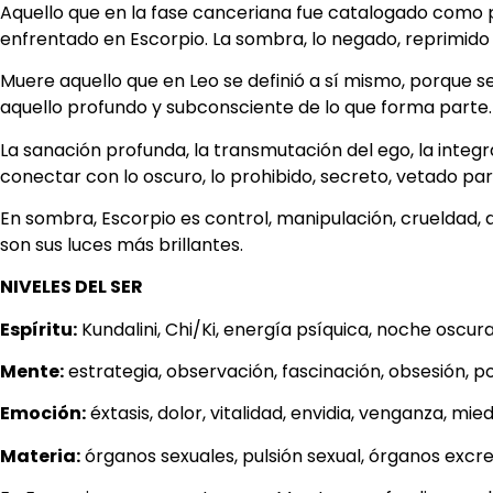
Aquello que en la fase canceriana fue catalogado como 
enfrentado en Escorpio. La sombra, lo negado, reprimido y 
Muere aquello que en Leo se definió a sí mismo, porque s
aquello profundo y subconsciente de lo que forma parte.
La sanación profunda, la transmutación del ego, la integ
conectar con lo oscuro, lo prohibido, secreto, vetado pa
En sombra, Escorpio es control, manipulación, crueldad, 
son sus luces más brillantes.
NIVELES DEL SER
Espíritu:
Kundalini, Chi/Ki, energía psíquica, noche oscur
Mente:
estrategia, observación, fascinación, obsesión, p
Emoción:
éxtasis, dolor, vitalidad, envidia, venganza, mi
Materia:
órganos sexuales, pulsión sexual, órganos excr