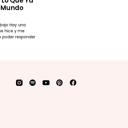
Y Lo Que Ya
l Mundo
abajo Hay una
e hice y me
 poder responder