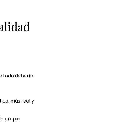
alidad
de todo debería
ica, más real y
la propia