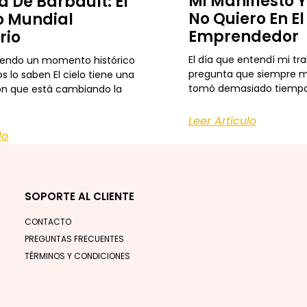
Mi Manifiesto 
a De Barbault: El
No Quiero En E
 Mundial
Emprendedor
rio
El día que entendí mi tr
iendo un momento histórico
pregunta que siempre m
s lo saben El cielo tiene una
tomó demasiado tiempo
ón que está cambiando la
Leer Artículo
lo
SOPORTE AL CLIENTE
CONTACTO
PREGUNTAS FRECUENTES
TÉRMINOS Y CONDICIONES