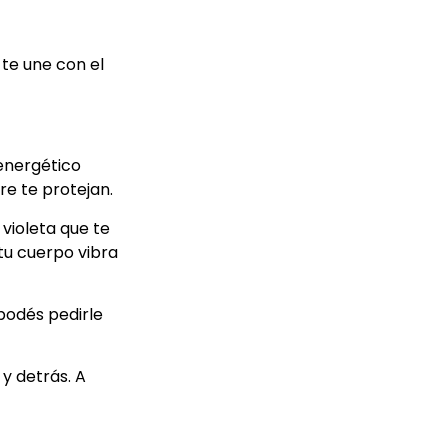
 te une con el
energético
e te protejan.
 violeta que te
 tu cuerpo vibra
podés pedirle
 y detrás. A