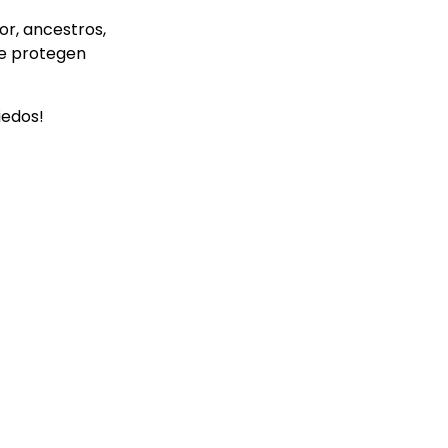
or, ancestros,
te protegen
iedos!