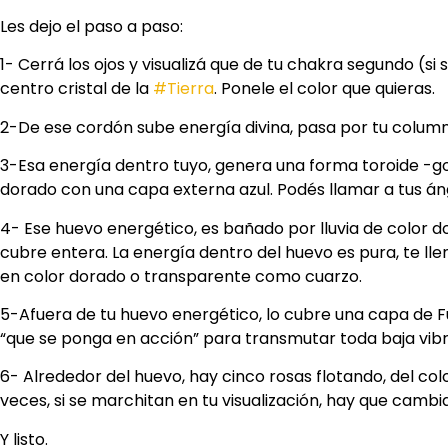
Les dejo el paso a paso:
1- Cerrá los ojos y visualizá que de tu chakra segundo (s
centro cristal de la
#Tierra
. Ponele el color que quieras.
2-De ese cordón sube energía divina, pasa por tu column
3-Esa energía dentro tuyo, genera una forma toroide -g
dorado con una capa externa azul. Podés llamar a tus án
4- Ese huevo energético, es bañado por lluvia de color do
cubre entera. La energía dentro del huevo es pura, te ll
en color dorado o transparente como cuarzo.
5-Afuera de tu huevo energético, lo cubre una capa de Fu
“que se ponga en acción” para transmutar toda baja vibr
6- Alrededor del huevo, hay cinco rosas flotando, del color
veces, si se marchitan en tu visualización, hay que cambia
Y listo.