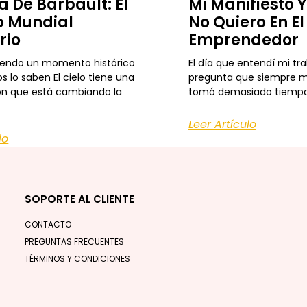
Mi Manifiesto 
a De Barbault: El
No Quiero En E
 Mundial
Emprendedor
rio
El día que entendí mi tr
iendo un momento histórico
pregunta que siempre m
s lo saben El cielo tiene una
tomó demasiado tiempo
ón que está cambiando la
Leer Artículo
lo
SOPORTE AL CLIENTE
CONTACTO
PREGUNTAS FRECUENTES
TÉRMINOS Y CONDICIONES