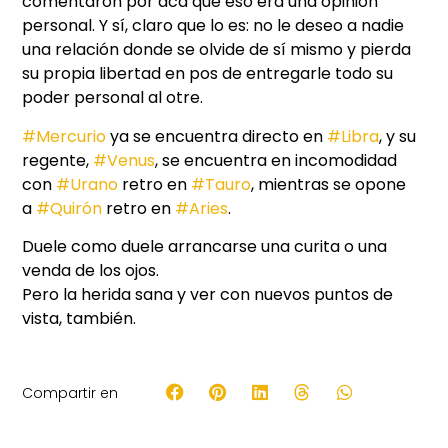
comentaron por acá que eso era una opinión
personal. Y sí, claro que lo es: no le deseo a nadie
una relación donde se olvide de sí mismo y pierda
su propia libertad en pos de entregarle todo su
poder personal al otre.
#Mercurio
ya se encuentra directo en
#Libra
, y su
regente,
#Venus
, se encuentra en incomodidad
con
#Urano
retro en
#Tauro
, mientras se opone
a
#Quirón
retro en
#Aries
.
Duele como duele arrancarse una curita o una
venda de los ojos.
Pero la herida sana y ver con nuevos puntos de
vista, también.
Compartir en