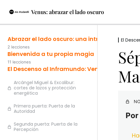
Venus: abrazar el lado oscuro
Abrazar el lado oscuro: una introducción a l
El Desce
2 lecciones
Sép
Bienvenida a tu propia magia
11 lecciones
El Descenso al Inframundo: Venus Estrella Ma
Ma
Arcángel Miguel & Excalibur:
cortes de lazos y protección
energética
NO
Primera puerta: Puerta de la
Autoridad
Por
Segunda puerta: Puerta de la
Percepción
Ha