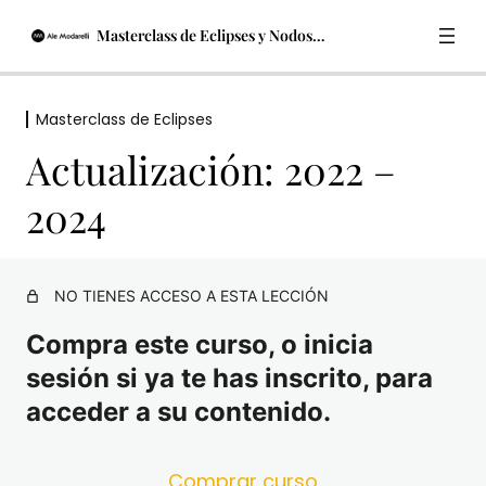
Masterclass de Eclipses y Nodos Lunares
Masterclass de Eclipses
Masterclass de Eclipses
Actualización: 2022 –
Material
2024
Masterclass pre grabada
Actualización: 2022 – 2024
NO TIENES ACCESO A ESTA LECCIÓN
Clase gratuita en vivo 21/10/2022
Compra este curso, o inicia
Clase en vivo 28/10/2022
sesión si ya te has inscrito, para
acceder a su contenido.
Comprar curso