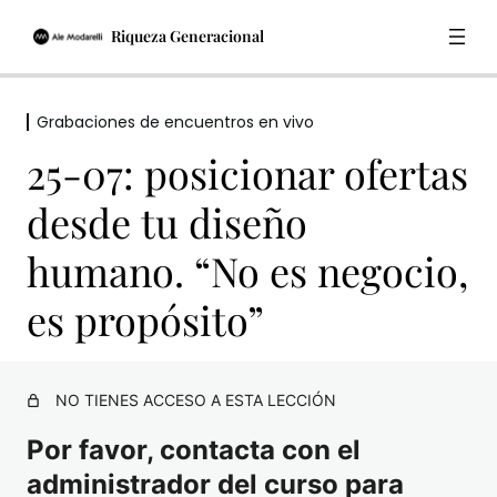
Riqueza Generacional
Grabaciones de encuentros en vivo
Material
25-07: posicionar ofertas
5 lecciones
Grabaciones de encuentros en vivo
desde tu diseño
Encuentro en vivo 21/03/2024 – Misión, visión, valores
y mi porqué
humano. “No es negocio,
04/04: Estructura base modelo de negocio
es propósito”
escalable y ofertas
18/04: Animarnos a ser visibles, autenticidad, ofertas
relacionadas para clientes recurrentes
NO TIENES ACCESO A ESTA LECCIÓN
02/05: Dejar ir a la vieja versión del 80% y encarnar la
Por favor, contacta con el
nueva del 20%
administrador del curso para
16/05: Claves Genéticas para crear ofertas alineadas