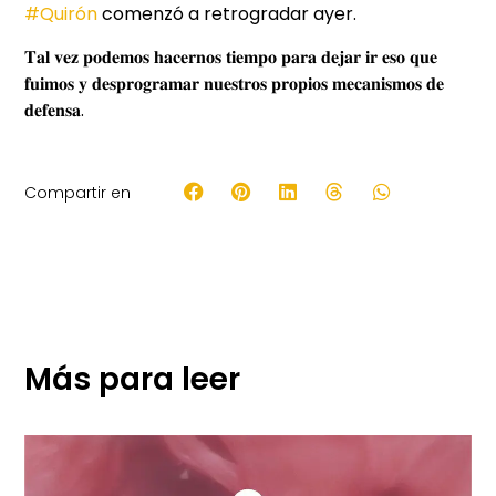
#Quirón
comenzó a retrogradar ayer.
𝐓𝐚𝐥 𝐯𝐞𝐳 𝐩𝐨𝐝𝐞𝐦𝐨𝐬 𝐡𝐚𝐜𝐞𝐫𝐧𝐨𝐬 𝐭𝐢𝐞𝐦𝐩𝐨 𝐩𝐚𝐫𝐚 𝐝𝐞𝐣𝐚𝐫 𝐢𝐫 𝐞𝐬𝐨 𝐪𝐮𝐞
𝐟𝐮𝐢𝐦𝐨𝐬 𝐲 𝐝𝐞𝐬𝐩𝐫𝐨𝐠𝐫𝐚𝐦𝐚𝐫 𝐧𝐮𝐞𝐬𝐭𝐫𝐨𝐬 𝐩𝐫𝐨𝐩𝐢𝐨𝐬 𝐦𝐞𝐜𝐚𝐧𝐢𝐬𝐦𝐨𝐬 𝐝𝐞
𝐝𝐞𝐟𝐞𝐧𝐬𝐚.
Compartir en
Más para leer