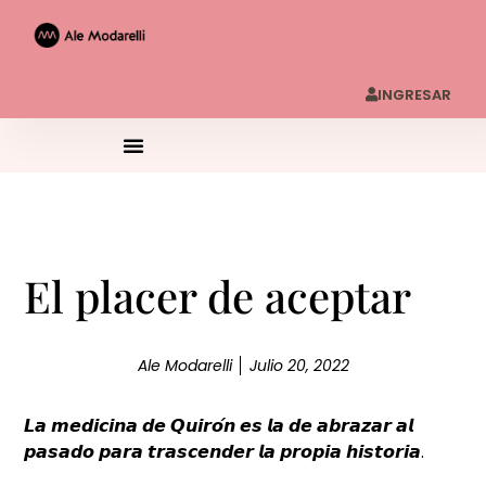
INGRESAR
El placer de aceptar
Ale Modarelli
Julio 20, 2022
𝙇𝙖 𝙢𝙚𝙙𝙞𝙘𝙞𝙣𝙖 𝙙𝙚 𝙌𝙪𝙞𝙧𝙤́𝙣 𝙚𝙨 𝙡𝙖 𝙙𝙚 𝙖𝙗𝙧𝙖𝙯𝙖𝙧 𝙖𝙡
𝙥𝙖𝙨𝙖𝙙𝙤 𝙥𝙖𝙧𝙖 𝙩𝙧𝙖𝙨𝙘𝙚𝙣𝙙𝙚𝙧 𝙡𝙖 𝙥𝙧𝙤𝙥𝙞𝙖 𝙝𝙞𝙨𝙩𝙤𝙧𝙞𝙖.