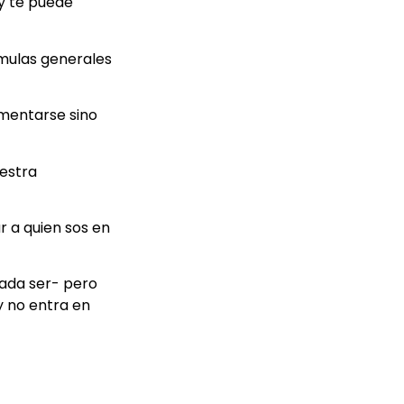
 y te puede
rmulas generales
ementarse sino
uestra
 a quien sos en
ada ser- pero
y no entra en