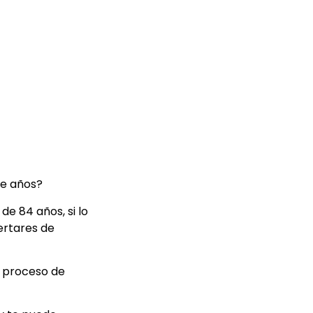
te años?
e 84 años, si lo
ertares de
u proceso de