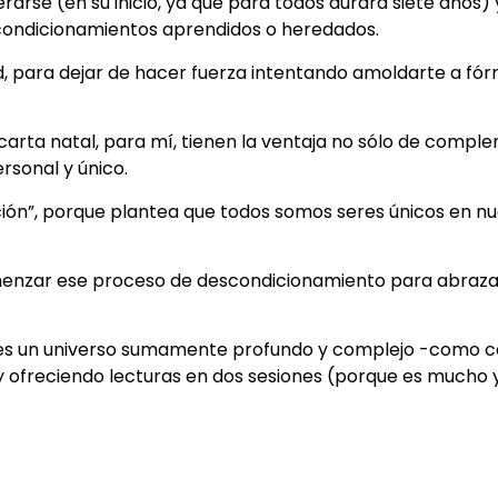
rse (en su inicio, ya que para todos durará siete años)
 condicionamientos aprendidos o heredados.
dad, para dejar de hacer fuerza intentando amoldarte a fó
carta natal, para mí, tienen la ventaja no sólo de compl
rsonal y único.
ación”, porque plantea que todos somos seres únicos en n
enzar ese proceso de descondicionamiento para abrazar
es un universo sumamente profundo y complejo -como c
toy ofreciendo lecturas en dos sesiones (porque es mucho 